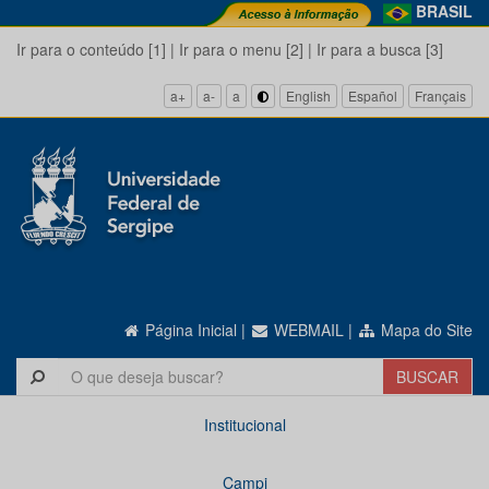
BRASIL
Ir para o conteúdo [1]
|
Ir para o menu [2]
|
Ir para a busca [3]
a+
a-
a
English
Español
Français
Página Inicial
|
WEBMAIL
|
Mapa do Site
Institucional
Campi