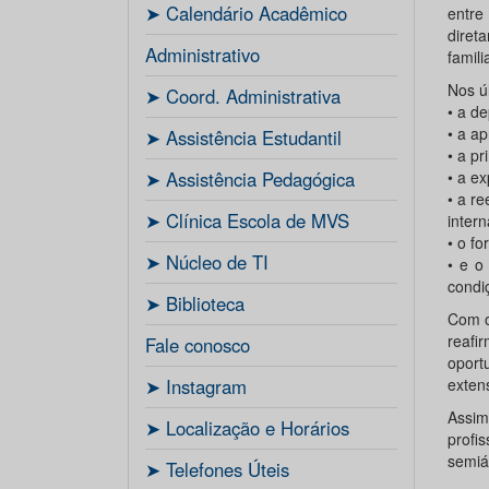
ㅤ➤ Calendário Acadêmico
entre
diret
Administrativo
famili
Nos ú
ㅤ➤ Coord. Administrativa
• a d
• a a
ㅤ➤ Assistência Estudantil
• a pr
ㅤ➤ Assistência Pedagógica
• a e
• a r
ㅤ➤ Clínica Escola de MVS
inter
• o f
ㅤ➤ Núcleo de TI
• e o
condi
ㅤ➤ Biblioteca
Com o
reafi
Fale conosco
oport
ㅤ➤ Instagram
exten
Assim
ㅤ➤ Localização e Horários
profi
semiár
ㅤ➤ Telefones Úteis