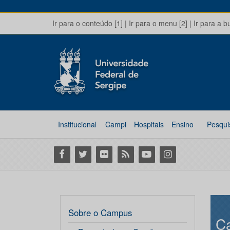
Ir para o conteúdo [1]
|
Ir para o menu [2]
|
Ir para a b
Institucional
Campi
Hospitais
Ensino
Pesqui
Facebook
Twitter
Flickr
RSS
Youtube
Instagram
Sobre o Campus
C