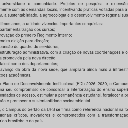
 universidade e comunidade. Projetos de pesquisa e extensã
amente com as demandas locais, incentivando práticas voltadas para a 
ar, a sustentabilidade, a agroecologia e o desenvolvimento regional sus
ltimos anos, a unidade vivenciou importantes conquistas:
epartamentalização dos cursos;
provação do primeiro Regimento Interno;
imeira eleição para direção;
xpansão do quadro de servidores;
eestruturação administrativa, com a criação de novas coordenações e 
na promovida pela nova direção;
ortalecimento dos departamentos;
 avanço da obra da nova sede, que ampliará ainda mais a infraestr
ções acadêmicas.
 Plano de Desenvolvimento Institucional (PDI) 2026–2030, o Campus
rma seu compromisso de consolidar a interiorização do ensino superi
unidades de acesso, estimular a permanência estudantil, fortalecer a p
são e promover a sustentabilidade socioambiental.
, o Campus do Sertão da UFS se firma como referência nacional na f
ssionais críticos, inovadores e comprometidos com a transformação
ido brasileiro e do país.