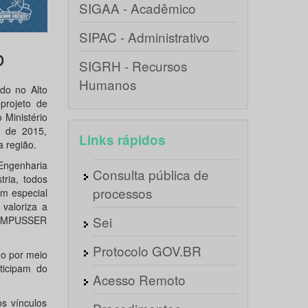
SIGAA - Acadêmico
SIPAC - Administrativo
o
SIGRH - Recursos
Humanos
do no Alto
projeto de
 Ministério
o de 2015,
Links rápidos
 região.
ngenharia
Consulta pública de
ria, todos
processos
m especial
valoriza a
Sei
 CAMPUSSER
Protocolo GOV.BR
do por meio
ticipam do
Acesso Remoto
s vínculos