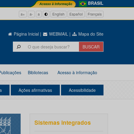
BRASIL
a+
a-
a
English
Español
Français
Página Inicial
|
WEBMAIL
|
Mapa do Site
Publicações
Bibliotecas
Acesso à informação
a
Ações afirmativas
Acessibilidade
Sistemas integrados