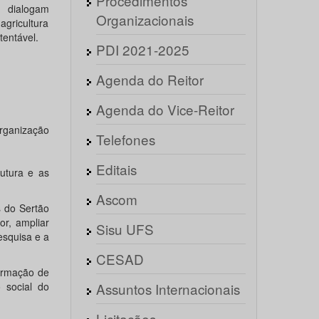
Procedimentos
o dialogam
Organizacionais
agricultura
tentável.
PDI 2021-2025
Agenda do Reitor
Agenda do Vice-Reitor
organização
Telefones
Editais
utura e as
Ascom
 do Sertão
or, ampliar
Sisu UFS
esquisa e a
CESAD
ormação de
 social do
Assuntos Internacionais
Licitações