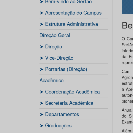
ㅤ➤ Bem-vindo ao Sertão
ㅤ➤ Apresentação do Campus
Be
ㅤ➤ Estrutura Administrativa
Direção Geral
O Cam
Sertã
ㅤ➤ Direção
inter
da Ed
ㅤ➤ Vice-Direção
repre
ㅤ➤ Portarias (Direção)
Com 
Agron
Acadêmico
estru
a Apr
ㅤ➤ Coordenação Acadêmica
auton
pione
ㅤㅤ➤ Secretaria Acadêmica
Anual
ㅤ➤ Departamentos
do Si
Exame
ㅤ➤ Graduações
Além 