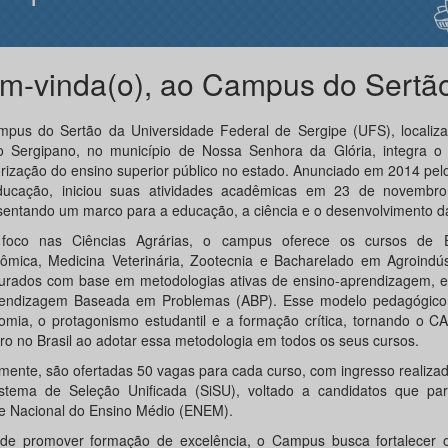
m-vinda(o), ao Campus do Sertã
pus do Sertão da Universidade Federal de Sergipe (UFS), localiza
o Sergipano, no município de Nossa Senhora da Glória, integra o 
iorização do ensino superior público no estado. Anunciado em 2014 pelo
ucação, iniciou suas atividades acadêmicas em 23 de novembr
sentando um marco para a educação, a ciência e o desenvolvimento da
foco nas Ciências Agrárias, o campus oferece os cursos de E
ômica, Medicina Veterinária, Zootecnia e Bacharelado em Agroindúst
turados com base em metodologias ativas de ensino-aprendizagem, e
endizagem Baseada em Problemas (ABP). Esse modelo pedagógico 
omia, o protagonismo estudantil e a formação crítica, tornando o
iro no Brasil ao adotar essa metodologia em todos os seus cursos.
mente, são ofertadas 50 vagas para cada curso, com ingresso realiza
stema de Seleção Unificada (SiSU), voltado a candidatos que par
 Nacional do Ensino Médio (ENEM).
de promover formação de excelência, o Campus busca fortalecer o