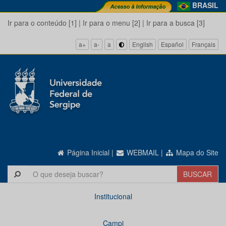
BRASIL
Ir para o conteúdo [1]
|
Ir para o menu [2]
|
Ir para a busca [3]
a+
a-
a
English
Español
Français
Página Inicial
|
WEBMAIL
|
Mapa do Site
Institucional
Campi