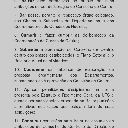
6.
Baixar
atos normativos no âmbito de suas
atribuições ou por deliberação do Conselho do Centro;
7.
Dar
posse, perante o respectivo órgão colegiado,
aos Chefes e Subchefes de Departamentos e aos
Coordenadores de Cursos dos Núcleos;
8.
Cumprir
e fazer cumprir as deliberações da
Coordenação de Cursos do Centro;
9.
Submeter
à aprovação do Conselho de Centro,
dentro dos prazos estabelecidos, o Plano Setorial e o
Relatório Anual de atividades;
10.
Coordenar
os trabalhos de elaboração da
proposta orçamentária dos Departamentos,
submetendo-os à aprovação do Conselho de Centro;
11.
Aplicar
penalidades disciplinares na forma
prescrita pelo Estatuto e Regimento Geral da UFS e
demais normas vigentes, propondo ao Reitor punições
alternativas nos casos que estejam fora de suas
atribuições;
11.
Constituir
comissões para tratar de assuntos de
atribuições do Conselho de Centro e da Direção do