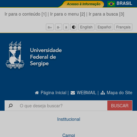
BRASIL
Ir para o conteúdo [1]
|
Ir para o menu [2]
|
Ir para a busca [3]
a+
a-
a
English
Español
Français
Página Inicial
|
WEBMAIL
|
Mapa do Site
Institucional
Campi