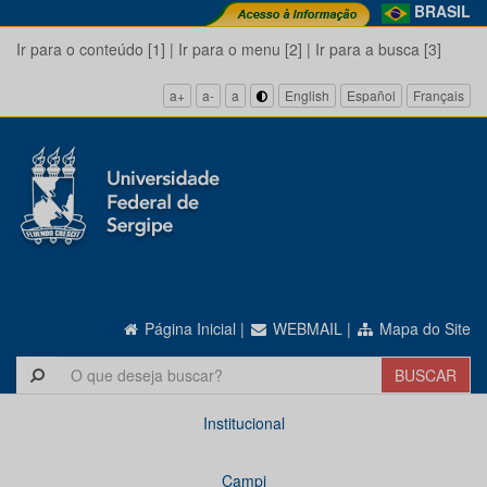
BRASIL
Ir para o conteúdo [1]
|
Ir para o menu [2]
|
Ir para a busca [3]
a+
a-
a
English
Español
Français
Página Inicial
|
WEBMAIL
|
Mapa do Site
Institucional
Campi