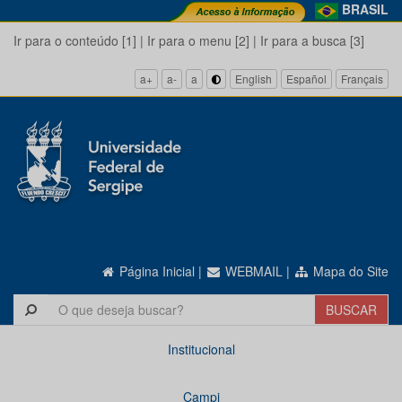
BRASIL
Ir para o conteúdo [1]
|
Ir para o menu [2]
|
Ir para a busca [3]
a+
a-
a
English
Español
Français
Página Inicial
|
WEBMAIL
|
Mapa do Site
Institucional
Campi