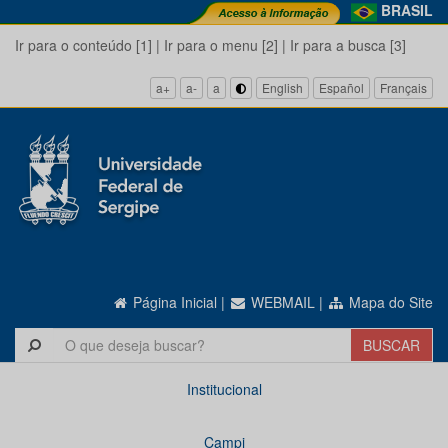
BRASIL
Ir para o conteúdo [1]
|
Ir para o menu [2]
|
Ir para a busca [3]
a+
a-
a
English
Español
Français
Página Inicial
|
WEBMAIL
|
Mapa do Site
Institucional
Campi