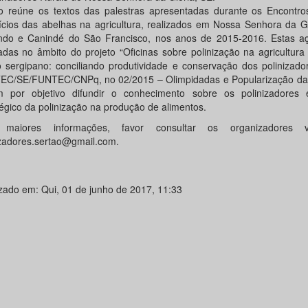
ro reúne os textos das palestras apresentadas durante os Encontro
ícios das abelhas na agricultura, realizados em Nossa Senhora da G
do e Canindé do São Francisco, nos anos de 2015-2016. Estas a
zadas no âmbito do projeto “Oficinas sobre polinização na agricultura 
o sergipano: conciliando produtividade e conservação dos polinizador
EC/SE/FUNTEC/CNPq, no 02/2015 – Olimpidadas e Popularização da 
m por objetivo difundir o conhecimento sobre os polinizadores
tégico da polinização na produção de alimentos.
 maiores informações, favor consultar os organizadores v
izadores.sertao@gmail.com.
izado em: Qui, 01 de junho de 2017, 11:33