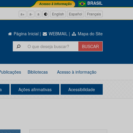
BRASIL
a+
a-
a
English
Español
Français
Página Inicial
|
WEBMAIL
|
Mapa do Site
Publicações
Bibliotecas
Acesso à informação
a
Ações afirmativas
Acessibilidade