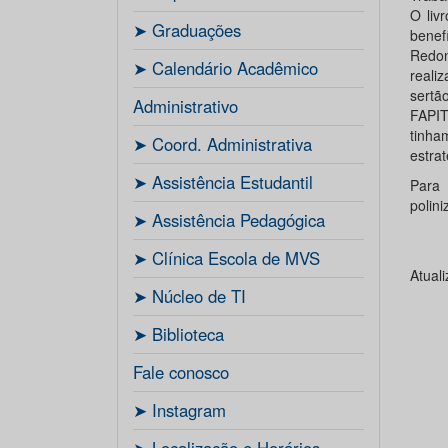
O liv
ㅤ➤ Graduações
benef
Redon
ㅤ➤ Calendário Acadêmico
reali
sertã
Administrativo
FAPIT
tinha
ㅤ➤ Coord. Administrativa
estra
ㅤ➤ Assistência Estudantil
Para
polin
ㅤ➤ Assistência Pedagógica
ㅤ➤ Clínica Escola de MVS
Atual
ㅤ➤ Núcleo de TI
ㅤ➤ Biblioteca
Fale conosco
ㅤ➤ Instagram