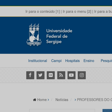
Ir para o conteúdo [1]
|
Ir para o menu [2]
|
Ir para a b
Institucional
Campi
Hospitais
Ensino
Pesqui
Facebook
Twitter
Flickr
RSS
Youtube
Instagram
Home
Notícias
PROFESSORES DO 