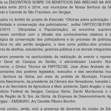
nte os ENCONTROS SOBRE OS BENEFÍCIOS DAS ABELHAS NA AG
zados entre 2015 e 2016, nos municípios de Nossa Senhora da Gl
do e Canindé do São Francisco, em Sergipe.
zados no âmbito do projeto de Extensão “Oficinas sobre polinização: 
tividade e conservação dos polinizadores”, (edital FAPITEC/SE/F
2/2015 - Olimpíadas e Popularização), os encontros suprame
ivaram contribuir com a difusão dos conhecimentos relativos à i
tégica da conservação dos polinizadores e do processo de poliniza
ultura no alto sertão sergipano, e teve como público-alvo produtor
ores de abelhas, estudantes, gestores públicos e os demais integrantes
zeram presente na oportunidade da realização do evento o repres
tor Geral do Campus do Sertão, o administrador Leandro Rod
mento; o Diretor Técnico da FAPITEC/SE, José Jilvan Andrade de
sentantes dos poderes legislativo, executivo e das secretarias mun
 Senhora da Glória, por meio do prefeito do Município, Franci
ira Nascimento, da presidente da Câmara dos Vereadores, Ivaneide L
s e do Secretário de Agricultura e Meio ambiente, Djalci Aragão; o re
stituto Federal de Sergipe, Campus Glória, Danilo Munduruca; e 
de Região de N. Sra. da Glória, da Empresa de Desenvolvimento Ag
rgipe – EMDAGRO, Ary Osvaldo Ribeiro Bomfim.
nto contou, ainda, com a presença de docentes do núcleo de E