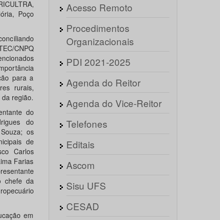
RICULTRA,
Acesso Remoto
ória, Poço
Procedimentos
conciliando
Organizacionais
UNTEC/CNPQ
ncionados
PDI 2021-2025
mportância
ção para a
Agenda do Reitor
es rurais,
 da região.
Agenda do Vice-Reitor
entante do
rigues do
Telefones
 Souza; os
icipais de
Editais
sco Carlos
ima Farias
Ascom
presentante
o chefe da
Sisu UFS
ropecuário
CESAD
ducação em