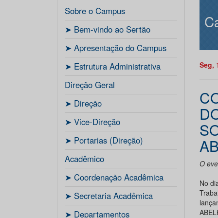
Sobre o Campus
C
ㅤ➤ Bem-vindo ao Sertão
ㅤ➤ Apresentação do Campus
Seg, 
ㅤ➤ Estrutura Administrativa
Direção Geral
CO
ㅤ➤ Direção
DO
ㅤ➤ Vice-Direção
SO
ㅤ➤ Portarias (Direção)
AB
Acadêmico
O even
ㅤ➤ Coordenação Acadêmica
No di
Trab
ㅤㅤ➤ Secretaria Acadêmica
lanç
ABEL
ㅤ➤ Departamentos