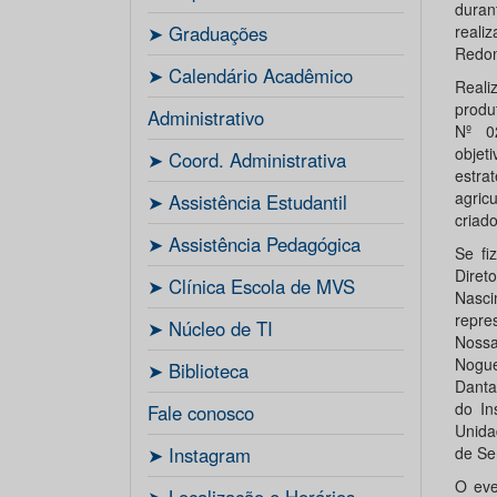
dura
ㅤ➤ Graduações
reali
Redon
ㅤ➤ Calendário Acadêmico
Reali
produ
Administrativo
Nº 0
objet
ㅤ➤ Coord. Administrativa
estra
agric
ㅤ➤ Assistência Estudantil
criad
ㅤ➤ Assistência Pedagógica
Se fi
Dire
ㅤ➤ Clínica Escola de MVS
Nasci
repre
ㅤ➤ Núcleo de TI
Nossa
Nogue
ㅤ➤ Biblioteca
Danta
do In
Fale conosco
Unida
ㅤ➤ Instagram
de Se
O eve