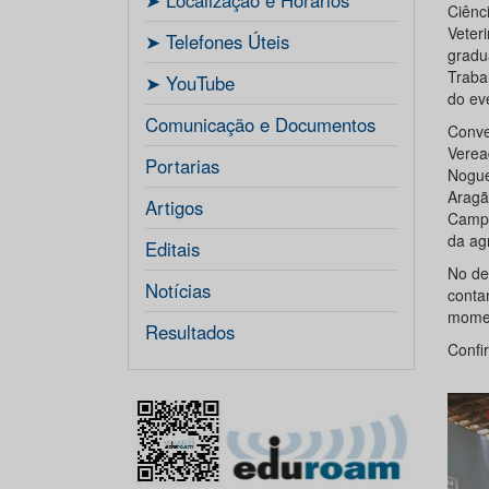
ㅤ➤ Localização e Horários
Ciênc
Veter
ㅤ➤ Telefones Úteis
gradu
Traba
ㅤ➤ YouTube
do ev
Comunicação e Documentos
Conv
Verea
Portarias
Nogue
Aragã
Artigos
Campu
da ag
Editais
No de
Notícias
conta
mome
Resultados
Confir