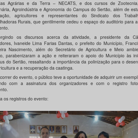
ias Agrárias e da Terra – NECATS, e dos cursos de Zootecnia
inária, Agroindústria e Agronomia do Campus do Sertão, além de est
ação, agricultores e representantes do Sindicato dos Traba
lhadoras Rurais, que gentilmente cedeu o espaço do auditório para a
ento.
ergindo os discursos acerca da atividade, a presidente da C
dores, Ivaneide Lima Farias Dantas, o prefeito do Município, Franc
ira Nascimento, além do Secretário de Agricultura e Meio ambien
o, parabenizaram a ação e reiteraram o apoio do Município às inic
s do Sertão, ressaltando a importância da polinização para o desen
ricultura e a recuperação da caatinga.
correr do evento, o público teve a oportunidade de adquirir um exempl
ndo com a assinatura dos organizadores e com o registro foto
nto.
a os registros do evento:
Anterior