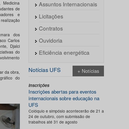
, Medicina
Assuntos Internacionais
udantes de
lhadores e
Licitações
 realização
Contratos
âmara dos
Ouvidoria
isco Carlos
te, Djalci
Eficiência energética
iativas do
volvimento
Notícias UFS
+ Notícias
ar da obra,
gráfico do
Inscrições
Inscrições abertas para eventos
internacionais sobre educação na
UFS
Próximo
Colóquio e simpósio acontecerão de 21 a
24 de outubro, com submissão de
trabalhos até 31 de agosto