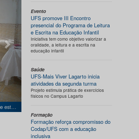
Evento
UFS promove III Encontro
presencial do Programa de Leitura
e Escrita na Educação Infantil
Iniciativa tem como objetivo valorizar a
oralidade, a leitura e a escrita na
educação infantil
Saúde
UFS-Mais Viver Lagarto inicia
atividades da segunda turma
Projeto estimula prática de exercícios
físicos no Campus Lagarto
Profa. Fabiana Oliveira, cumprimentando o Diretor Técnico da FAPITEC/SE, José Jilvan Andrade de Souza e o representante do IFS – Nossa Senhora da Glória, Danilo Munduruca.
Formação
Formação reforça compromisso do
Codap/UFS com a educação
inclusiva