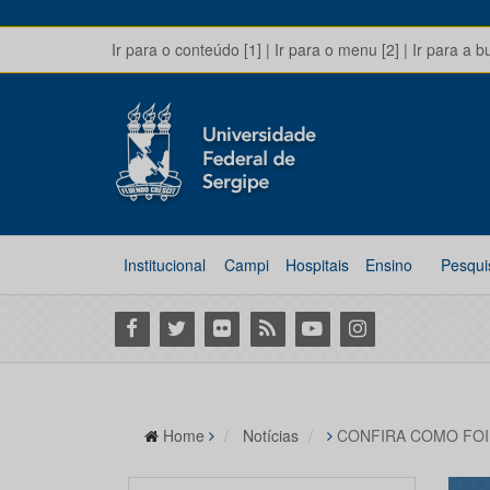
Ir para o conteúdo [1]
|
Ir para o menu [2]
|
Ir para a b
Institucional
Campi
Hospitais
Ensino
Pesqui
Facebook
Twitter
Flickr
RSS
Youtube
Instagram
Home
Notícias
CONFIRA COMO FOI