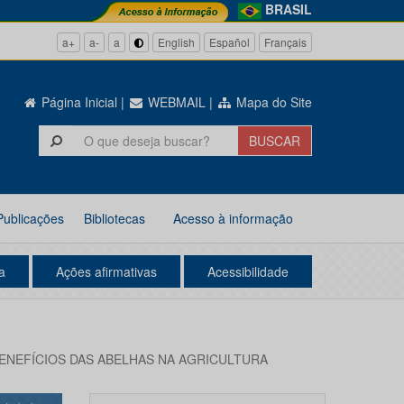
BRASIL
a+
a-
a
English
Español
Français
Página Inicial
|
WEBMAIL
|
Mapa do Site
Publicações
Bibliotecas
Acesso à informação
a
Ações afirmativas
Acessibilidade
ENEFÍCIOS DAS ABELHAS NA AGRICULTURA