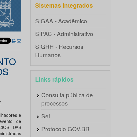
Sistemas integrados
SIGAA - Acadêmico
SIPAC - Administrativo
SIGRH - Recursos
Humanos
NTO
OS
Links rápidos
Consulta pública de
processos
E
Sei
alhadores e
evento de
CIOS DAS
Protocolo GOV.BR
nistradas