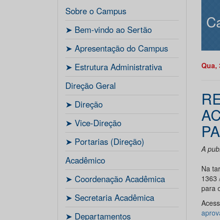
Sobre o Campus
C
ㅤ➤ Bem-vindo ao Sertão
ㅤ➤ Apresentação do Campus
Qua, 
ㅤ➤ Estrutura Administrativa
Direção Geral
RE
ㅤ➤ Direção
AC
ㅤ➤ Vice-Direção
PA
ㅤ➤ Portarias (Direção)
A publ
Acadêmico
Na tar
ㅤ➤ Coordenação Acadêmica
1363 
para o
ㅤㅤ➤ Secretaria Acadêmica
Acesse
aprov
ㅤ➤ Departamentos