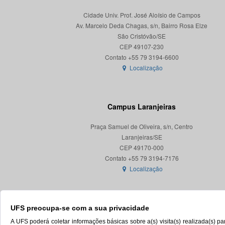
Cidade Univ. Prof. José Aloísio de Campos
Av. Marcelo Deda Chagas, s/n, Bairro Rosa Elze
São Cristóvão/SE
CEP 49107-230
Localização
Campus Laranjeiras
Praça Samuel de Oliveira, s/n, Centro
Laranjeiras/SE
CEP 49170-000
Localização
UFS preocupa-se com a sua privacidade
A UFS poderá coletar informações básicas sobre a(s) visita(s) realizada(s) 