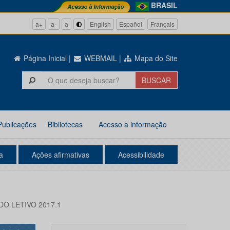
BRASIL
a+
a-
a
English
Español
Français
Página Inicial
|
WEBMAIL
|
Mapa do Site
Publicações
Bibliotecas
Acesso à informação
a
Ações afirmativas
Acessibilidade
O LETIVO 2017.1