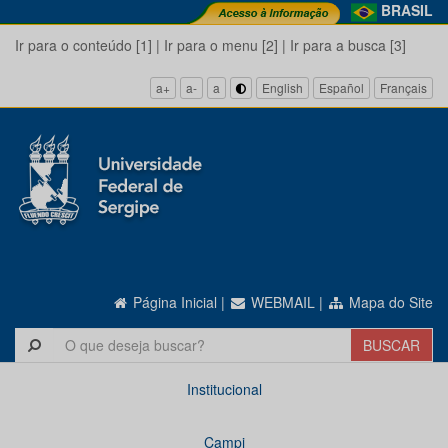
BRASIL
Ir para o conteúdo [1]
|
Ir para o menu [2]
|
Ir para a busca [3]
a+
a-
a
English
Español
Français
Página Inicial
|
WEBMAIL
|
Mapa do Site
Institucional
Campi