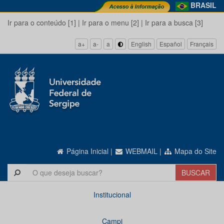
BRASIL
Ir para o conteúdo [1]
|
Ir para o menu [2]
|
Ir para a busca [3]
a+
a-
a
English
Español
Français
Página Inicial
|
WEBMAIL
|
Mapa do Site
Institucional
Campi