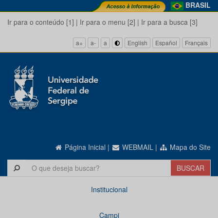
BRASIL
Ir para o conteúdo [1]
|
Ir para o menu [2]
|
Ir para a busca [3]
a+
a-
a
English
Español
Français
Página Inicial
|
WEBMAIL
|
Mapa do Site
Institucional
Campi