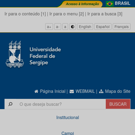
BRASIL
Ir para o conteúdo [1]
|
Ir para o menu [2]
|
Ir para a busca [3]
a+
a-
a
English
Español
Français
Página Inicial
|
WEBMAIL
|
Mapa do Site
Institucional
Campi