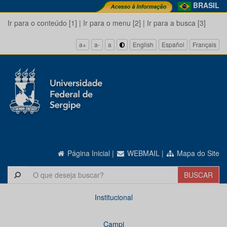
BRASIL
Ir para o conteúdo [1]
|
Ir para o menu [2]
|
Ir para a busca [3]
a+
a-
a
English
Español
Français
Página Inicial
|
WEBMAIL
|
Mapa do Site
Institucional
Campi