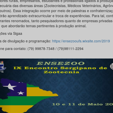
ores rurais, empresários, estudantes e profissionais ligados à produç
ecuária das diversas áreas (Zootecnistas, Médicos Veterinários, Agrô
 outros). Essa integração ocorre por meio de palestras e confraterniza
irão aprendizado extracurricular e troca de experiências. Para tal, co
trantes renomados, tanto pesquisadores quanto de empresas privadas
e que abordarão temas pertinentes à produção animal.
ções via Sigaa
a de divulgação e programação:
https://ensezooufs.wixsite.com/2019
one para contato: (79) 99878-7348 / (79)98111-2294
Anterior