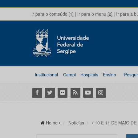
Ir para o conteúdo [1]
|
Ir para o menu [2]
|
Ir para a b
Institucional
Campi
Hospitais
Ensino
Pesqui
Facebook
Twitter
Flickr
RSS
Youtube
Instagram
Home
Notícias
10 E 11 DE MAIO D