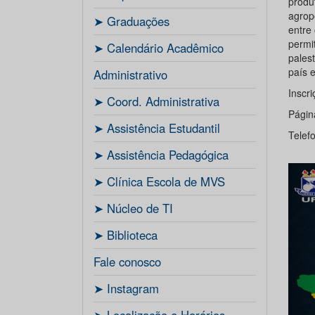
produt
agrop
ㅤ➤ Graduações
entre
permit
ㅤ➤ Calendário Acadêmico
pales
país 
Administrativo
Inscri
ㅤ➤ Coord. Administrativa
Págin
ㅤ➤ Assistência Estudantil
Telef
ㅤ➤ Assistência Pedagógica
ㅤ➤ Clínica Escola de MVS
ㅤ➤ Núcleo de TI
ㅤ➤ Biblioteca
Fale conosco
ㅤ➤ Instagram