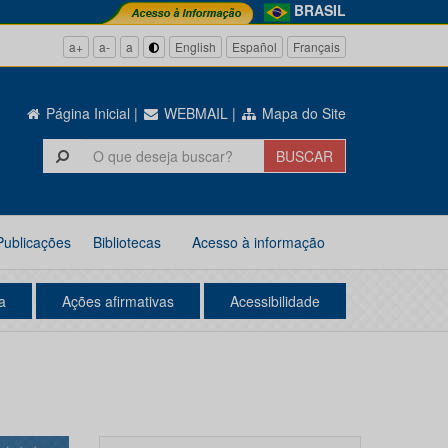
BRASIL
a+
a-
a
English
Español
Français
Página Inicial
|
WEBMAIL
|
Mapa do Site
Publicações
Bibliotecas
Acesso à informação
a
Ações afirmativas
Acessibilidade