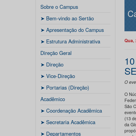
Sobre o Campus
C
ㅤ➤ Bem-vindo ao Sertão
ㅤ➤ Apresentação do Campus
Qua, 
ㅤ➤ Estrutura Administrativa
Direção Geral
10
ㅤ➤ Direção
SE
ㅤ➤ Vice-Direção
O eve
ㅤ➤ Portarias (Direção)
O Núc
Acadêmico
Feder
São C
ㅤ➤ Coordenação Acadêmica
event
(13 d
ㅤㅤ➤ Secretaria Acadêmica
da Gl
propó
ㅤ➤ Departamentos