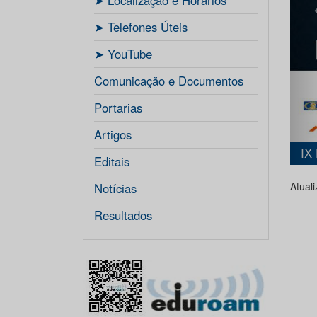
ㅤ➤ Localização e Horários
ㅤ➤ Telefones Úteis
ㅤ➤ YouTube
Comunicação e Documentos
Portarias
Artigos
IX
Editais
Atuali
Notícias
Resultados