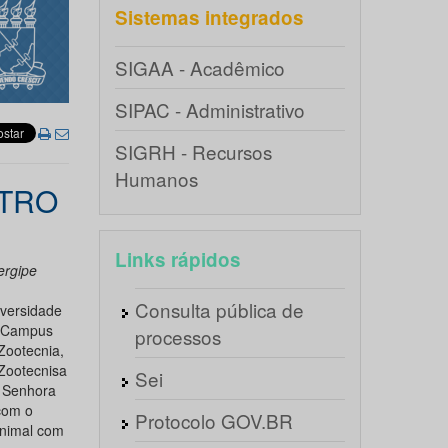
Sistemas integrados
SIGAA - Acadêmico
SIPAC - Administrativo
SIGRH - Recursos
Humanos
NTRO
Links rápidos
ergipe
Consulta pública de
versidade
o Campus
processos
Zootecnia,
Zootecnisa
Sei
a Senhora
com o
Protocolo GOV.BR
animal com