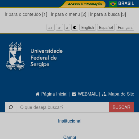
BRASIL
Ir para o conteúdo [1]
|
Ir para o menu [2]
|
Ir para a busca [3]
a+
a-
a
English
Español
Français
Página Inicial
|
WEBMAIL
|
Mapa do Site
Institucional
Campi