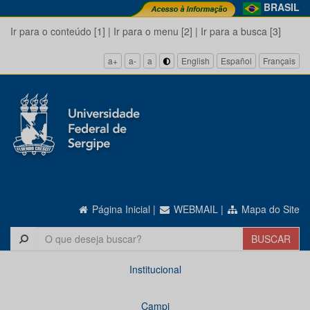
BRASIL
Ir para o conteúdo [1]
|
Ir para o menu [2]
|
Ir para a busca [3]
a+
a-
a
English
Español
Français
Página Inicial
|
WEBMAIL
|
Mapa do Site
Institucional
Campi