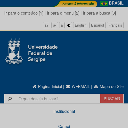
BRASIL
Ir para o conteúdo [1]
|
Ir para o menu [2]
|
Ir para a busca [3]
a+
a-
a
English
Español
Français
Página Inicial
|
WEBMAIL
|
Mapa do Site
Institucional
Campi