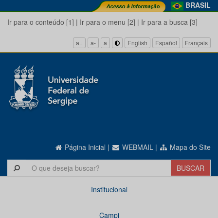
BRASIL
Ir para o conteúdo [1]
|
Ir para o menu [2]
|
Ir para a busca [3]
a+
a-
a
English
Español
Français
Página Inicial
|
WEBMAIL
|
Mapa do Site
Institucional
Campi