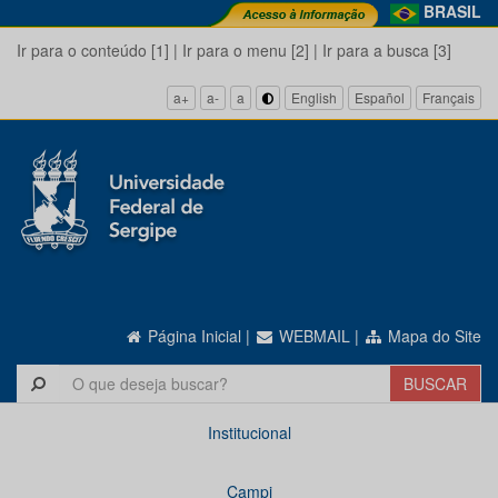
BRASIL
Ir para o conteúdo [1]
|
Ir para o menu [2]
|
Ir para a busca [3]
a+
a-
a
English
Español
Français
Página Inicial
|
WEBMAIL
|
Mapa do Site
Institucional
Campi