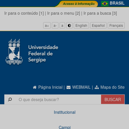
BRASIL
Ir para o conteúdo [1]
|
Ir para o menu [2]
|
Ir para a busca [3]
a+
a-
a
English
Español
Français
Página Inicial
|
WEBMAIL
|
Mapa do Site
Institucional
Campi