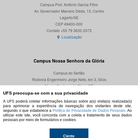
Campus Prof. Antônio Garcia Filho
Av. Governador Marcelo Déda, 13, Centro
Lagarto/SE
CEP 49400-000
Localização
Campus Nossa Senhora da Glória
Campus do Sertão
Rodovia Engenheiro Jorge Neto, km 3, Silos
Nossa Senhora da Glória/SE
CEP 49680-000
UFS preocupa-se com a sua privacidade
A UFS poderá coletar informações básicas sobre a(s) visita(s) realizada(s)
Localização
para aprimorar a experiência de navegação dos visitantes deste site,
segundo o que estabelece a
Política de Privacidade de Dados Pessoais.
Ao
utilizar este site, você concorda com a coleta e tratamento de seus dados
pessoais por meio de formulários e cookies.
© 2026. Todos os direitos reservados.
Ciente