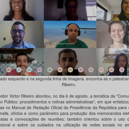
lado esquerdo e na segunda linha de imagens, encontra-se o palestran
Ribeiro.
vidor Victor Ribeiro abordou, no dia 6 de agosto, a temática da "Com
ço Público: procedimentos e rotinas administrativas", em que enfatizo
das no Manual de Redação Oficial da Presidência da República para 
mails, ofícios e como parâmetro para produção dos memorandos elet
atas e convocações de reuniões; também orientou sobre o uso d
tucional e sobre os cuidados na utilização de redes sociais no a