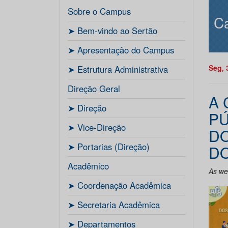
Sobre o Campus
C
ㅤ➤ Bem-vindo ao Sertão
ㅤ➤ Apresentação do Campus
Seg, 
ㅤ➤ Estrutura Administrativa
Direção Geral
A 
ㅤ➤ Direção
PÚ
ㅤ➤ Vice-Direção
DO
ㅤ➤ Portarias (Direção)
DO
Acadêmico
As we
ㅤ➤ Coordenação Acadêmica
ㅤㅤ➤ Secretaria Acadêmica
ㅤ➤ Departamentos