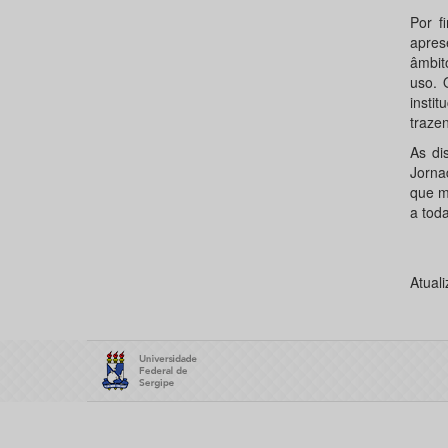
Por f
apres
âmbit
uso. 
insti
traze
As di
Jorna
que m
a tod
Atual