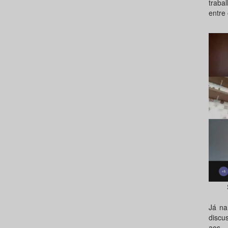
traba
entre 
Já na
discu
aos 