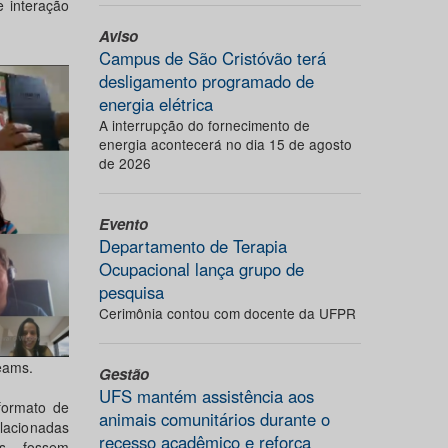
e interação
Aviso
Campus de São Cristóvão terá
desligamento programado de
energia elétrica
A interrupção do fornecimento de
energia acontecerá no dia 15 de agosto
de 2026
Evento
Departamento de Terapia
Ocupacional lança grupo de
pesquisa
Cerimônia contou com docente da UFPR
eams.
Gestão
UFS mantém assistência aos
formato de
animais comunitários durante o
elacionadas
recesso acadêmico e reforça
es fossem