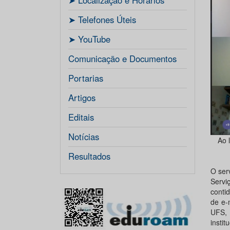
ㅤ➤ Localização e Horários
ㅤ➤ Telefones Úteis
ㅤ➤ YouTube
Comunicação e Documentos
Portarias
Artigos
Editais
Notícias
Ao 
Resultados
O ser
Servi
conti
de e-
UFS, 
insti