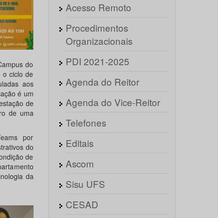
Acesso Remoto
Procedimentos
Organizacionais
PDI 2021-2025
 Campus do
 o ciclo de
Agenda do Reitor
uladas aos
icação é um
Agenda do Vice-Reitor
restação de
tro de uma
Telefones
 Teams por
Editais
trativos do
ondição de
Ascom
epartamento
nologia da
Sisu UFS
CESAD