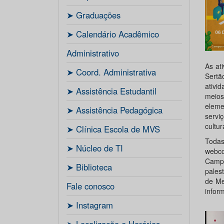
ㅤ➤ Graduações
ㅤ➤ Calendário Acadêmico
Administrativo
As at
ㅤ➤ Coord. Administrativa
Sertã
ativi
ㅤ➤ Assistência Estudantil
meios
eleme
ㅤ➤ Assistência Pedagógica
servi
cultur
ㅤ➤ Clínica Escola de MVS
Todas
ㅤ➤ Núcleo de TI
webco
Campu
ㅤ➤ Biblioteca
pales
de Me
Fale conosco
infor
ㅤ➤ Instagram