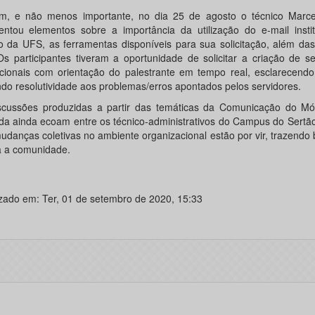
im, e não menos importante, no dia 25 de agosto o técnico Marcel
entou elementos sobre a importância da utilização do e-mail instit
o da UFS, as ferramentas disponíveis para sua solicitação, além da
Os participantes tiveram a oportunidade de solicitar a criação de s
tucionais com orientação do palestrante em tempo real, esclarecend
ndo resolutividade aos problemas/erros apontados pelos servidores.
scussões produzidas a partir das temáticas da Comunicação do Mód
da ainda ecoam entre os técnico-administrativos do Campus do Sertã
udanças coletivas no ambiente organizacional estão por vir, trazendo 
a a comunidade.
izado em: Ter, 01 de setembro de 2020, 15:33