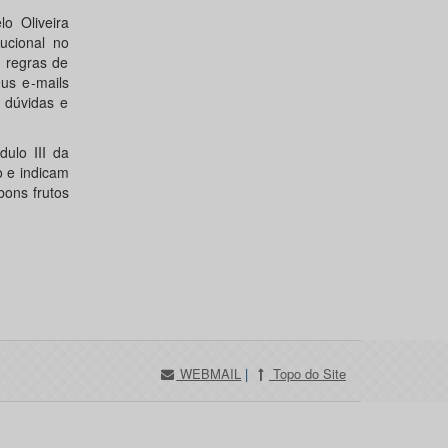
o Oliveira
ucional no
s regras de
eus e-mails
o dúvidas e
ulo III da
o e indicam
bons frutos
WEBMAIL
|
Topo do Site