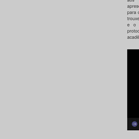
apres
para 
troux
e o 
proto
acadê