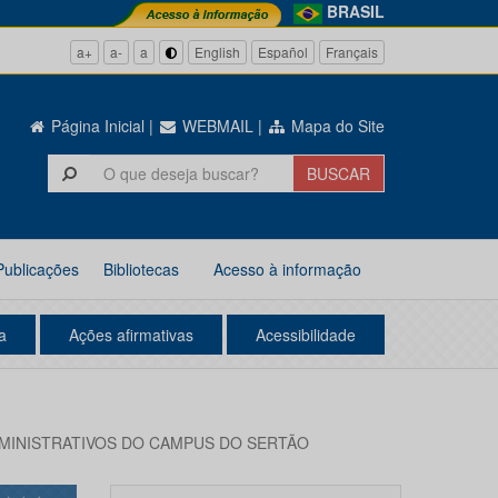
BRASIL
a+
a-
a
English
Español
Français
Página Inicial
|
WEBMAIL
|
Mapa do Site
Publicações
Bibliotecas
Acesso à informação
a
Ações afirmativas
Acessibilidade
DMINISTRATIVOS DO CAMPUS DO SERTÃO