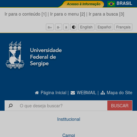
BRASIL
Ir para o conteúdo [1]
|
Ir para o menu [2]
|
Ir para a busca [3]
a+
a-
a
English
Español
Français
Página Inicial
|
WEBMAIL
|
Mapa do Site
Institucional
Campi