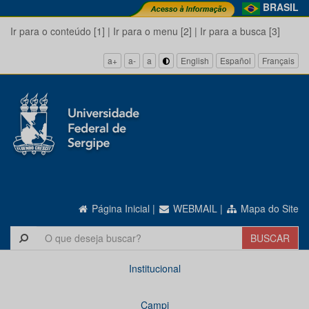
BRASIL
Ir para o conteúdo [1]
|
Ir para o menu [2]
|
Ir para a busca [3]
a+
a-
a
English
Español
Français
Página Inicial
|
WEBMAIL
|
Mapa do Site
Institucional
Campi