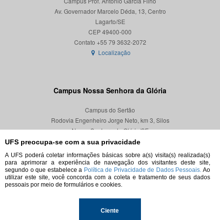
Campus Prof. Antônio Garcia Filho
Av. Governador Marcelo Déda, 13, Centro
Lagarto/SE
CEP 49400-000
Localização
Campus Nossa Senhora da Glória
Campus do Sertão
Rodovia Engenheiro Jorge Neto, km 3, Silos
Nossa Senhora da Glória/SE
CEP 49680-000
UFS preocupa-se com a sua privacidade
A UFS poderá coletar informações básicas sobre a(s) visita(s) realizada(s)
Localização
para aprimorar a experiência de navegação dos visitantes deste site,
segundo o que estabelece a
Política de Privacidade de Dados Pessoais.
Ao
utilizar este site, você concorda com a coleta e tratamento de seus dados
pessoais por meio de formulários e cookies.
© 2026. Todos os direitos reservados.
Ciente