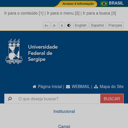
BRASIL
Ir para o conteúdo [1]
|
Ir para o menu [2]
|
Ir para a busca [3]
a+
a-
a
English
Español
Français
Página Inicial
|
WEBMAIL
|
Mapa do Site
Institucional
Campi