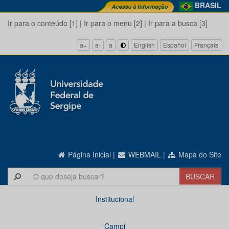
BRASIL
Ir para o conteúdo [1]
|
Ir para o menu [2]
|
Ir para a busca [3]
a+
a-
a
English
Español
Français
Página Inicial
|
WEBMAIL
|
Mapa do Site
Institucional
Campi