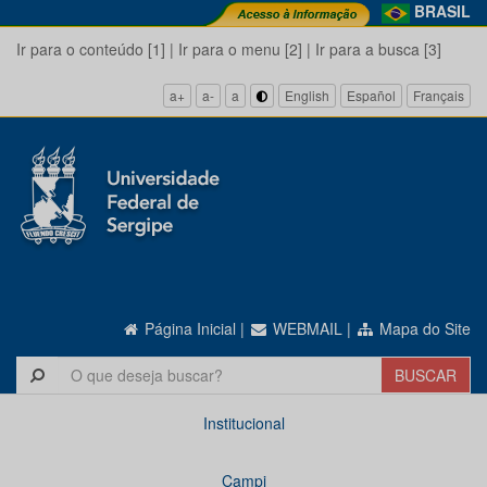
BRASIL
Ir para o conteúdo [1]
|
Ir para o menu [2]
|
Ir para a busca [3]
a+
a-
a
English
Español
Français
Página Inicial
|
WEBMAIL
|
Mapa do Site
Institucional
Campi