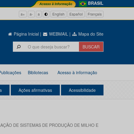
BRASIL
a+
a-
a
English
Español
Français
Página Inicial
|
WEBMAIL
|
Mapa do Site
Publicações
Bibliotecas
Acesso à informação
a
Ações afirmativas
Acessibilidade
IZAÇÃO DE SISTEMAS DE PRODUÇÃO DE MILHO E