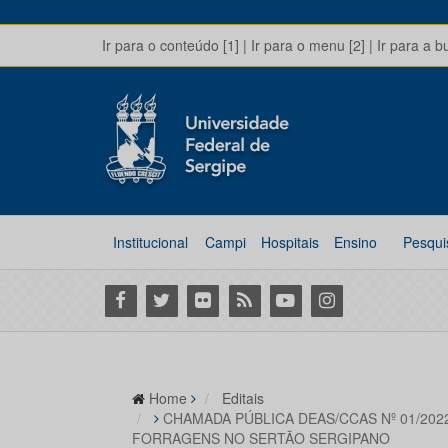
Ir para o conteúdo [1]
|
Ir para o menu [2]
|
Ir para a b
Institucional
Campi
Hospitais
Ensino
Pesqui
Facebook
Twitter
Flickr
RSS
Youtube
Instagram
Home
Editais
CHAMADA PÚBLICA DEAS/CCAS Nº 01/202
FORRAGENS NO SERTÃO SERGIPANO