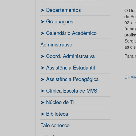
ㅤ➤ Departamentos
O Dep
do Se
ㅤ➤ Graduações
02 a 
(uma)
ㅤ➤ Calendário Acadêmico
profi
Sergi
Administrativo
as di
ㅤ➤ Coord. Administrativa
Para m
ㅤ➤ Assistência Estudantil
CHAM
ㅤ➤ Assistência Pedagógica
ㅤ➤ Clínica Escola de MVS
ㅤ➤ Núcleo de TI
ㅤ➤ Biblioteca
Fale conosco