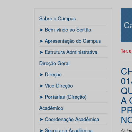
Sobre o Campus
C
ㅤ➤ Bem-vindo ao Sertão
ㅤ➤ Apresentação do Campus
Ter, 
ㅤ➤ Estrutura Administrativa
Direção Geral
CH
ㅤ➤ Direção
01
ㅤ➤ Vice-Direção
QU
ㅤ➤ Portarias (Direção)
A 
PR
Acadêmico
NO
ㅤ➤ Coordenação Acadêmica
ㅤㅤ➤ Secretaria Acadêmica
As in