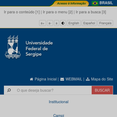
BRASIL
Ir para o conteúdo [1]
|
Ir para o menu [2]
|
Ir para a busca [3]
a+
a-
a
English
Español
Français
Página Inicial
|
WEBMAIL
|
Mapa do Site
Institucional
Campi