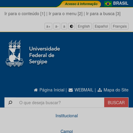
BRASIL
Ir para o conteúdo [1]
|
Ir para o menu [2]
|
Ir para a busca [3]
a+
a-
a
English
Español
Français
Página Inicial
|
WEBMAIL
|
Mapa do Site
Institucional
Campi