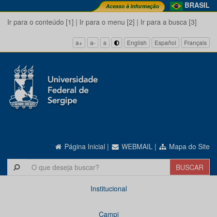
BRASIL
Ir para o conteúdo [1]
|
Ir para o menu [2]
|
Ir para a busca [3]
a+
a-
a
English
Español
Français
Página Inicial
|
WEBMAIL
|
Mapa do Site
Institucional
Campi