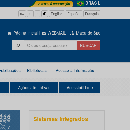
BRASIL
a+
a-
a
English
Español
Français
Página Inicial
|
WEBMAIL
|
Mapa do Site
Publicações
Bibliotecas
Acesso à informação
a
Ações afirmativas
Acessibilidade
Sistemas integrados