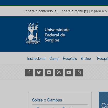
Ir para o conteúdo [1]
|
Ir para o menu [2]
|
Ir para a b
Institucional
Campi
Hospitais
Ensino
Pesqui
Facebook
Twitter
Flickr
RSS
Youtube
Instagram
Sobre o Campus
C