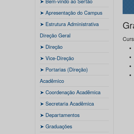
ㅤ➤ Bem-vindo ao Sertão
ㅤ➤ Apresentação do Campus
Gr
ㅤ➤ Estrutura Administrativa
Direção Geral
Curs
ㅤ➤ Direção
ㅤ➤ Vice-Direção
ㅤ➤ Portarias (Direção)
Acadêmico
ㅤ➤ Coordenação Acadêmica
ㅤㅤ➤ Secretaria Acadêmica
ㅤ➤ Departamentos
ㅤ➤ Graduações