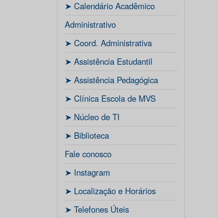
ㅤ➤ Calendário Acadêmico
Administrativo
ㅤ➤ Coord. Administrativa
ㅤ➤ Assistência Estudantil
ㅤ➤ Assistência Pedagógica
ㅤ➤ Clínica Escola de MVS
ㅤ➤ Núcleo de TI
ㅤ➤ Biblioteca
Fale conosco
ㅤ➤ Instagram
ㅤ➤ Localização e Horários
ㅤ➤ Telefones Úteis