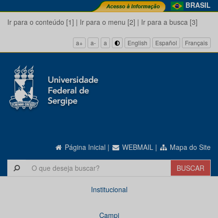
BRASIL
Ir para o conteúdo [1]
|
Ir para o menu [2]
|
Ir para a busca [3]
a+
a-
a
English
Español
Français
Página Inicial
|
WEBMAIL
|
Mapa do Site
Institucional
Campi