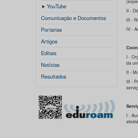
(expe
ㅤ➤ YouTube
II - D
Comunicação e Documentos
III - 
Portarias
IV - A
Artigos
Coord
Editais
I - Or
da un
Notícias
II - M
Resultados
III -
servi
Servi
I - Au
atest