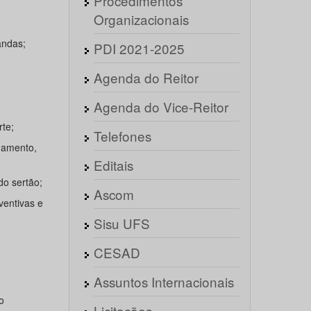
Procedimentos
Organizacionais
mandas;
PDI 2021-2025
Agenda do Reitor
Agenda do Vice-Reitor
rte;
Telefones
onamento,
Editais
do sertão;
Ascom
ventivas e
Sisu UFS
CESAD
Assuntos Internacionais
o
Licitações