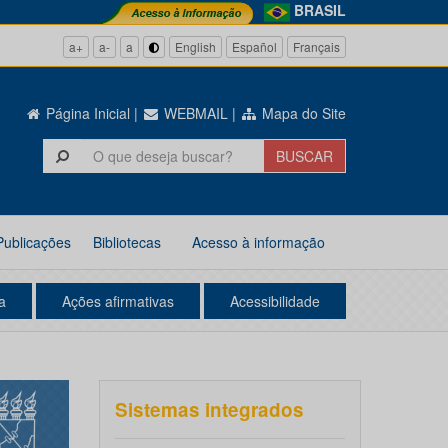
BRASIL
a+
a-
a
English
Español
Français
Página Inicial
|
WEBMAIL
|
Mapa do Site
Publicações
Bibliotecas
Acesso à informação
a
Ações afirmativas
Acessibilidade
Sistemas integrados