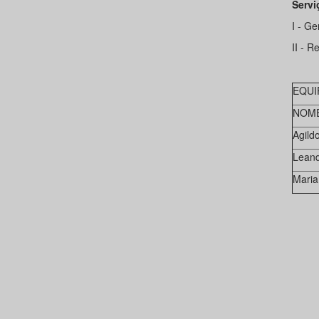
Serv
I - Ge
II - R
EQUI
NOM
Agild
Leand
Maria