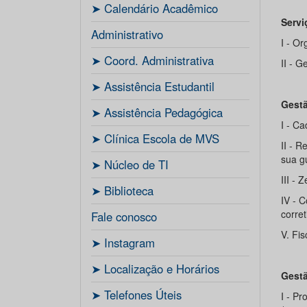
ㅤ➤ Calendário Acadêmico
Servi
Administrativo
I - O
ㅤ➤ Coord. Administrativa
II - 
ㅤ➤ Assistência Estudantil
Gestã
ㅤ➤ Assistência Pedagógica
I - Ca
ㅤ➤ Clínica Escola de MVS
II - 
sua g
ㅤ➤ Núcleo de TI
III -
ㅤ➤ Biblioteca
IV - 
corret
Fale conosco
V. Fi
ㅤ➤ Instagram
ㅤ➤ Localização e Horários
Gestã
ㅤ➤ Telefones Úteis
I - P