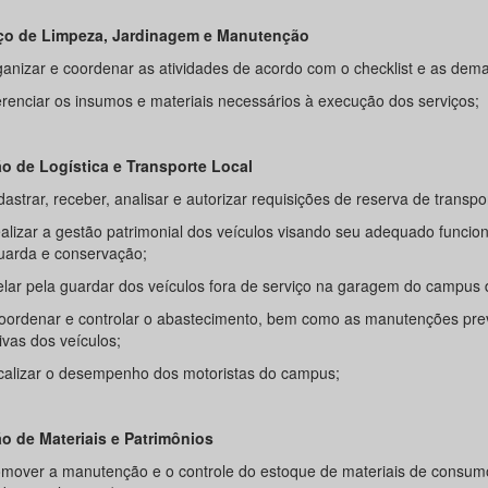
ço de Limpeza, Jardinagem e Manutenção
rganizar e coordenar as atividades de acordo com o checklist e as de
Gerenciar os insumos e materiais necessários à execução dos serviços;
o de Logística e Transporte Local
dastrar, receber, analisar e autorizar requisições de reserva de transpo
Realizar a gestão patrimonial dos veículos visando seu adequado funci
uarda e conservação;
 Zelar pela guardar dos veículos fora de serviço na garagem do campus 
Coordenar e controlar o abastecimento, bem como as manutenções pre
ivas dos veículos;
scalizar o desempenho dos motoristas do campus;
o de Materiais e Patrimônios
romover a manutenção e o controle do estoque de materiais de consum