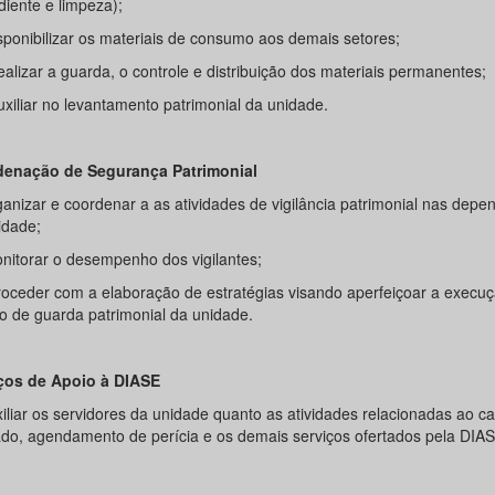
diente e limpeza);
isponibilizar os materiais de consumo aos demais setores;
Realizar a guarda, o controle e distribuição dos materiais permanentes;
uxiliar no levantamento patrimonial da unidade.
enação de Segurança Patrimonial
ganizar e coordenar a as atividades de vigilância patrimonial nas depe
idade;
onitorar o desempenho dos vigilantes;
 Proceder com a elaboração de estratégias visando aperfeiçoar a execu
ço de guarda patrimonial da unidade.
ços de Apoio à DIASE
xiliar os servidores da unidade quanto as atividades relacionadas ao c
ado, agendamento de perícia e os demais serviços ofertados pela DIA