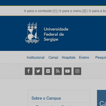
Ir para o conteúdo [1]
|
Ir para o menu [2]
|
Ir para a b
Institucional
Campi
Hospitais
Ensino
Pesqui
Facebook
Twitter
Flickr
RSS
Youtube
Instagram
Sobre o Campus
C