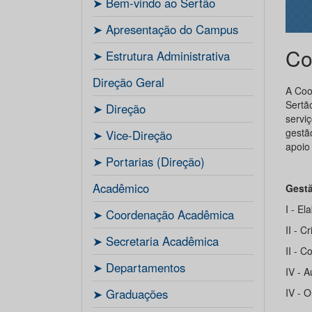
ㅤ➤ Bem-vindo ao Sertão
ㅤ➤ Apresentação do Campus
Co
ㅤ➤ Estrutura Administrativa
Direção Geral
A Coo
Sertã
ㅤ➤ Direção
servi
gestã
ㅤ➤ Vice-Direção
apoio
ㅤ➤ Portarias (Direção)
Acadêmico
Gestã
I - El
ㅤ➤ Coordenação Acadêmica
II - C
ㅤㅤ➤ Secretaria Acadêmica
II - 
ㅤ➤ Departamentos
IV - A
ㅤ➤ Graduações
IV - O