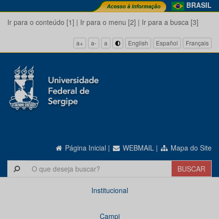
BRASIL
Ir para o conteúdo [1]
|
Ir para o menu [2]
|
Ir para a busca [3]
a+
a-
a
English
Español
Français
Página Inicial
|
WEBMAIL
|
Mapa do Site
Institucional
Campi