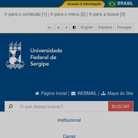
BRASIL
Ir para o conteúdo [1]
|
Ir para o menu [2]
|
Ir para a busca [3]
a+
a-
a
English
Español
Français
Página Inicial
|
WEBMAIL
|
Mapa do Site
Institucional
Campi