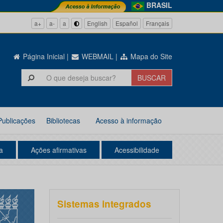
BRASIL
a+
a-
a
English
Español
Français
Página Inicial
|
WEBMAIL
|
Mapa do Site
Publicações
Bibliotecas
Acesso à informação
a
Ações afirmativas
Acessibilidade
Sistemas integrados