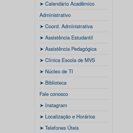
ㅤ➤ Calendário Acadêmico
Administrativo
ㅤ➤ Coord. Administrativa
ㅤ➤ Assistência Estudantil
ㅤ➤ Assistência Pedagógica
ㅤ➤ Clínica Escola de MVS
ㅤ➤ Núcleo de TI
ㅤ➤ Biblioteca
Fale conosco
ㅤ➤ Instagram
ㅤ➤ Localização e Horários
ㅤ➤ Telefones Úteis