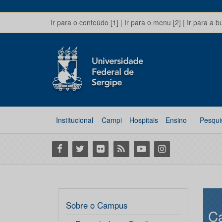
Ir para o conteúdo [1]
|
Ir para o menu [2]
|
Ir para a b
Institucional
Campi
Hospitais
Ensino
Pesqui
Facebook
Twitter
Flickr
RSS
Youtube
Instagram
Sobre o Campus
C