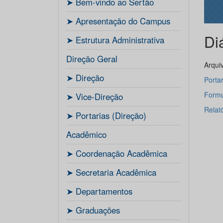
ㅤ➤ Bem-vindo ao Sertão
ㅤ➤ Apresentação do Campus
Di
ㅤ➤ Estrutura Administrativa
Direção Geral
Arqui
ㅤ➤ Direção
Porta
Formu
ㅤ➤ Vice-Direção
Relat
ㅤ➤ Portarias (Direção)
Acadêmico
ㅤ➤ Coordenação Acadêmica
ㅤㅤ➤ Secretaria Acadêmica
ㅤ➤ Departamentos
ㅤ➤ Graduações