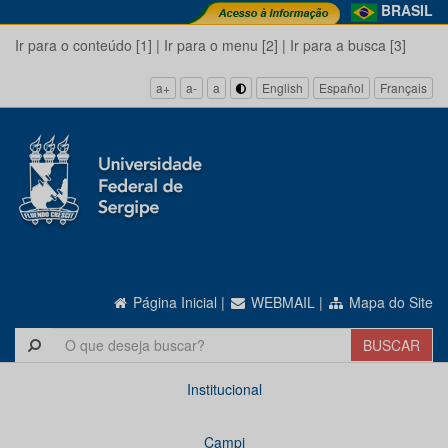
BRASIL
Ir para o conteúdo [1]
|
Ir para o menu [2]
|
Ir para a busca [3]
a+
a-
a
English
Español
Français
Página Inicial
|
WEBMAIL
|
Mapa do Site
Institucional
Campi