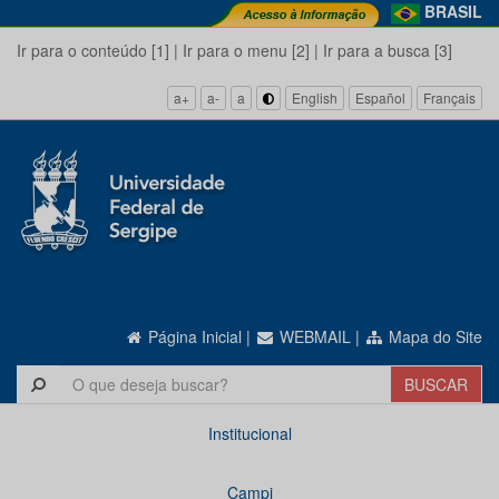
BRASIL
Ir para o conteúdo [1]
|
Ir para o menu [2]
|
Ir para a busca [3]
a+
a-
a
English
Español
Français
Página Inicial
|
WEBMAIL
|
Mapa do Site
Institucional
Campi