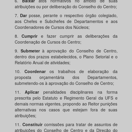
6.
Baixar
atos normativos no âmbito de suas
atribuições ou por deliberação do Conselho do Centro;
7.
Dar
posse, perante o respectivo órgão colegiado,
aos Chefes e Subchefes de Departamentos e aos
Coordenadores de Cursos dos Núcleos;
8.
Cumprir
e fazer cumprir as deliberações da
Coordenação de Cursos do Centro;
9.
Submeter
à aprovação do Conselho de Centro,
dentro dos prazos estabelecidos, o Plano Setorial e o
Relatório Anual de atividades;
10.
Coordenar
os trabalhos de elaboração da
proposta orçamentária dos Departamentos,
submetendo-os à aprovação do Conselho de Centro;
11.
Aplicar
penalidades disciplinares na forma
prescrita pelo Estatuto e Regimento Geral da UFS e
demais normas vigentes, propondo ao Reitor punições
alternativas nos casos que estejam fora de suas
atribuições;
11.
Constituir
comissões para tratar de assuntos de
atribuições do Conselho de Centro e da Direção do