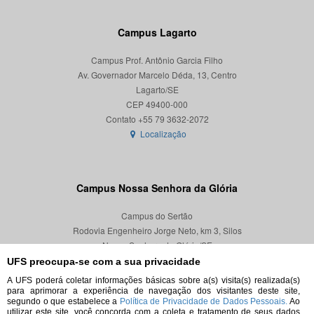
Campus Lagarto
Campus Prof. Antônio Garcia Filho
Av. Governador Marcelo Déda, 13, Centro
Lagarto/SE
CEP 49400-000
Localização
Campus Nossa Senhora da Glória
Campus do Sertão
Rodovia Engenheiro Jorge Neto, km 3, Silos
Nossa Senhora da Glória/SE
CEP 49680-000
UFS preocupa-se com a sua privacidade
A UFS poderá coletar informações básicas sobre a(s) visita(s) realizada(s)
Localização
para aprimorar a experiência de navegação dos visitantes deste site,
segundo o que estabelece a
Política de Privacidade de Dados Pessoais.
Ao
utilizar este site, você concorda com a coleta e tratamento de seus dados