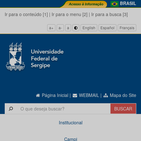
BRASIL
Ir para o conteúdo [1]
|
Ir para o menu [2]
|
Ir para a busca [3]
a+
a-
a
English
Español
Français
Página Inicial
|
WEBMAIL
|
Mapa do Site
Institucional
Campi