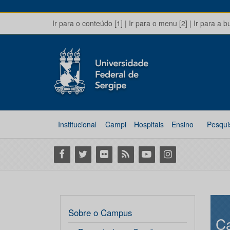
Ir para o conteúdo [1]
|
Ir para o menu [2]
|
Ir para a b
Institucional
Campi
Hospitais
Ensino
Pesqui
Facebook
Twitter
Flickr
RSS
Youtube
Instagram
Sobre o Campus
C