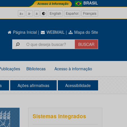
BRASIL
a+
a-
a
English
Español
Français
Página Inicial
|
WEBMAIL
|
Mapa do Site
Publicações
Bibliotecas
Acesso à informação
a
Ações afirmativas
Acessibilidade
Sistemas integrados