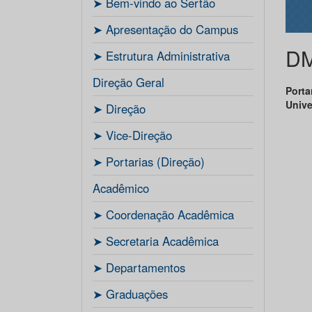
ㅤ➤ Bem-vindo ao Sertão
ㅤ➤ Apresentação do Campus
D
ㅤ➤ Estrutura Administrativa
Direção Geral
Porta
Unive
ㅤ➤ Direção
ㅤ➤ Vice-Direção
ㅤ➤ Portarias (Direção)
Acadêmico
ㅤ➤ Coordenação Acadêmica
ㅤㅤ➤ Secretaria Acadêmica
ㅤ➤ Departamentos
ㅤ➤ Graduações