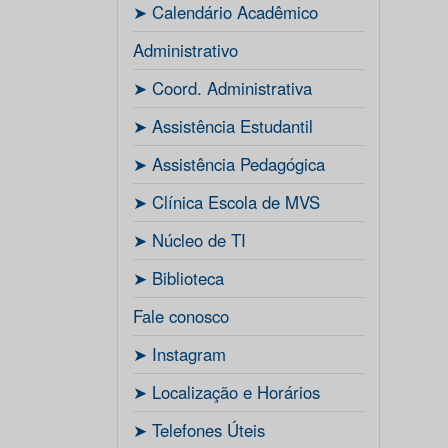
ㅤ➤ Calendário Acadêmico
Administrativo
ㅤ➤ Coord. Administrativa
ㅤ➤ Assistência Estudantil
ㅤ➤ Assistência Pedagógica
ㅤ➤ Clínica Escola de MVS
ㅤ➤ Núcleo de TI
ㅤ➤ Biblioteca
Fale conosco
ㅤ➤ Instagram
ㅤ➤ Localização e Horários
ㅤ➤ Telefones Úteis