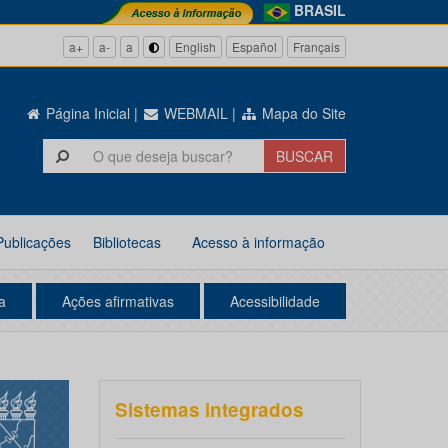
BRASIL
a+
a-
a
English
Español
Français
Página Inicial
|
WEBMAIL
|
Mapa do Site
Publicações
Bibliotecas
Acesso à informação
a
Ações afirmativas
Acessibilidade
Sistemas integrados