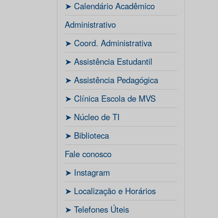
ㅤ➤ Calendário Acadêmico
Administrativo
ㅤ➤ Coord. Administrativa
ㅤ➤ Assistência Estudantil
ㅤ➤ Assistência Pedagógica
ㅤ➤ Clínica Escola de MVS
ㅤ➤ Núcleo de TI
ㅤ➤ Biblioteca
Fale conosco
ㅤ➤ Instagram
ㅤ➤ Localização e Horários
ㅤ➤ Telefones Úteis