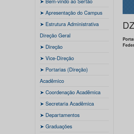
ㅤ➤ Bem-vindo ao Sertão
ㅤ➤ Apresentação do Campus
D
ㅤ➤ Estrutura Administrativa
Direção Geral
Porta
Feder
ㅤ➤ Direção
ㅤ➤ Vice-Direção
ㅤ➤ Portarias (Direção)
Acadêmico
ㅤ➤ Coordenação Acadêmica
ㅤㅤ➤ Secretaria Acadêmica
ㅤ➤ Departamentos
ㅤ➤ Graduações