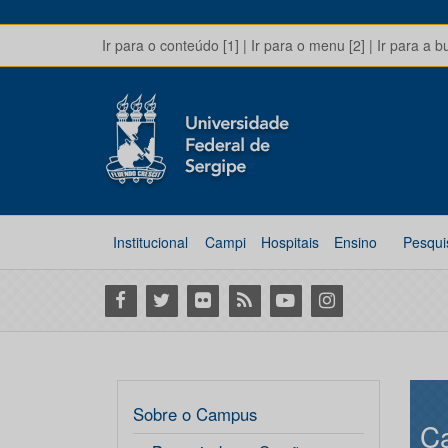
Ir para o conteúdo [1]
|
Ir para o menu [2]
|
Ir para a b
Institucional
Campi
Hospitais
Ensino
Pesqui
Facebook
Twitter
Flickr
RSS
Youtube
Instagram
Sobre o Campus
C