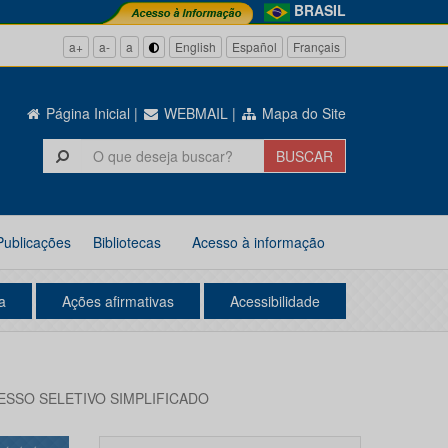
BRASIL
a+
a-
a
English
Español
Français
Página Inicial
|
WEBMAIL
|
Mapa do Site
Publicações
Bibliotecas
Acesso à informação
a
Ações afirmativas
Acessibilidade
ESSO SELETIVO SIMPLIFICADO