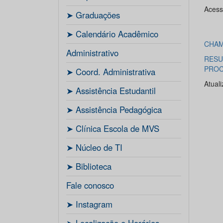
Acesse
ㅤ➤ Graduações
ㅤ➤ Calendário Acadêmico
CHAM
Administrativo
RESU
PROC
ㅤ➤ Coord. Administrativa
Atual
ㅤ➤ Assistência Estudantil
ㅤ➤ Assistência Pedagógica
ㅤ➤ Clínica Escola de MVS
ㅤ➤ Núcleo de TI
ㅤ➤ Biblioteca
Fale conosco
ㅤ➤ Instagram