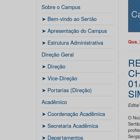
Sobre o Campus
C
ㅤ➤ Bem-vindo ao Sertão
ㅤ➤ Apresentação do Campus
Qua, 
ㅤ➤ Estrutura Administrativa
Direção Geral
RE
ㅤ➤ Direção
CH
ㅤ➤ Vice-Direção
01
ㅤ➤ Portarias (Direção)
SI
Acadêmico
Edita
ㅤ➤ Coordenação Acadêmica
O Núc
Sertão
ㅤㅤ➤ Secretaria Acadêmica
profi
Sergi
ㅤ➤ Departamentos