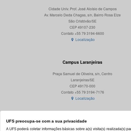
Cidade Univ. Prof. José Aloísio de Campos
Av. Marcelo Deda Chagas, s/n, Bairro Rosa Elze
São Cristóvão/SE
CEP 49107-230
Localização
Campus Laranjeiras
Praça Samuel de Oliveira, s/n, Centro
Laranjeiras/SE
CEP 49170-000
Localização
UFS preocupa-se com a sua privacidade
A UFS poderá coletar informações básicas sobre a(s) visita(s) realizada(s) 