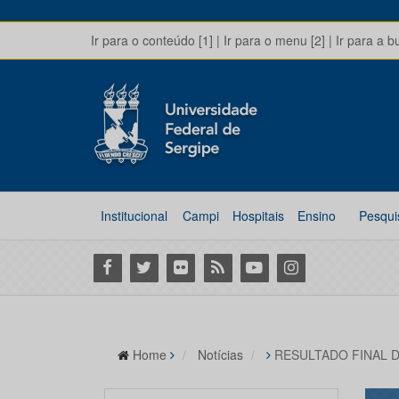
Ir para o conteúdo [1]
|
Ir para o menu [2]
|
Ir para a b
Institucional
Campi
Hospitais
Ensino
Pesqui
Facebook
Twitter
Flickr
RSS
Youtube
Instagram
Home
Notícias
RESULTADO FINAL D