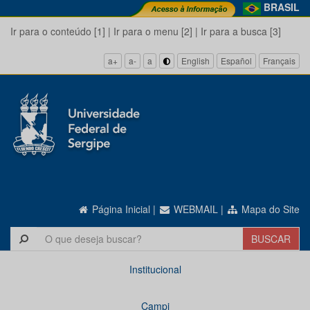
BRASIL
Ir para o conteúdo [1]
|
Ir para o menu [2]
|
Ir para a busca [3]
a+
a-
a
English
Español
Français
Página Inicial
|
WEBMAIL
|
Mapa do Site
Institucional
Campi