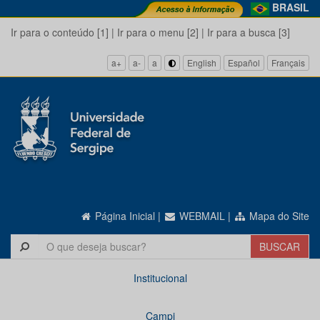
BRASIL
Ir para o conteúdo [1]
|
Ir para o menu [2]
|
Ir para a busca [3]
a+
a-
a
English
Español
Français
Página Inicial
|
WEBMAIL
|
Mapa do Site
Institucional
Campi